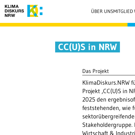
ÜBER UNS
MITGLIED
CC(U)S in NRW
Das Projekt
KlimaDiskurs.NRW fü
Projekt ‚CC(U)S in 
2025
den ergebnisof
feststehenden, wie 
sektorübergreifend
Stakeholdergruppe. D
Wirtschaft & Industr