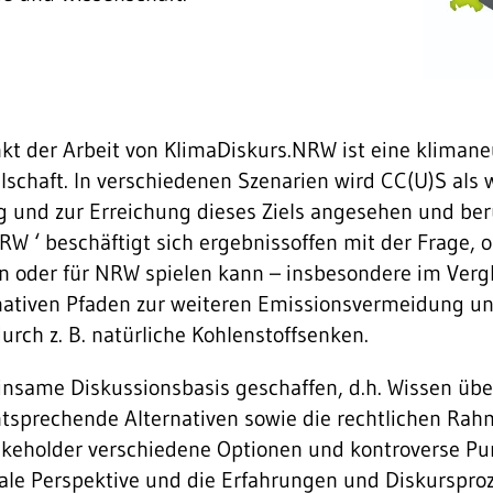
kt der Arbeit von KlimaDiskurs.NRW ist eine klimane
lschaft. In verschiedenen Szenarien wird CC(U)S als 
g und zur Erreichung dieses Ziels angesehen und ber
NRW ‘ beschäftigt sich ergebnissoffen mit der Frage,
in oder für NRW spielen kann – insbesondere im Verg
nativen Pfaden zur weiteren Emissionsvermeidung u
rch z. B. natürliche Kohlenstoffsenken.
nsame Diskussionsbasis geschaffen, d.h. Wissen übe
ntsprechende Alternativen sowie die rechtlichen R
takeholder verschiedene Optionen und kontroverse Pu
nale Perspektive und die Erfahrungen und Diskurspro