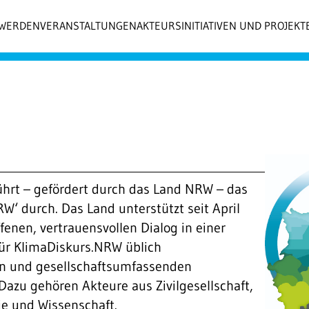
 WERDEN
VERANSTALTUNGEN
AKTEURSINITIATIVEN UND PROJEKT
hrt – gefördert durch das Land NRW – das
NRW‘ durch. Das Land unterstützt
seit April
fenen, vertrauensvollen Dialog in einer
für KlimaDiskurs.NRW üblich
en und gesellschaftsumfassenden
azu gehören Akteure aus Zivilgesellschaft,
ie und Wissenschaft.